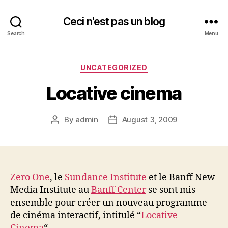
Ceci n'est pas un blog
Search
Menu
Categories
UNCATEGORIZED
Locative cinema
By
admin
August 3, 2009
Post
Post
author
date
Zero One
, le
Sundance Institute
et le Banff New
Media Institute au
Banff Center
se sont mis
ensemble pour créer un nouveau programme
de cinéma interactif, intitulé “
Locative